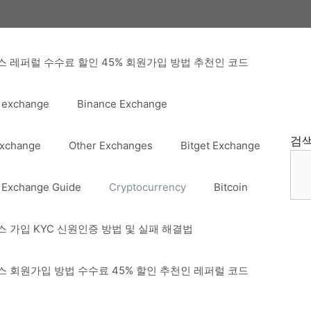
 레퍼럴 수수료 할인 45% 회원가입 방법 추천인 코드
 exchange
Binance Exchange
검
Exchange
Other Exchanges
Bitget Exchange
 Exchange Guide
Cryptocurrency
Bitcoin
 가입 KYC 신원인증 방법 및 실패 해결법
 회원가입 방법 수수료 45% 할인 추천인 레퍼럴 코드