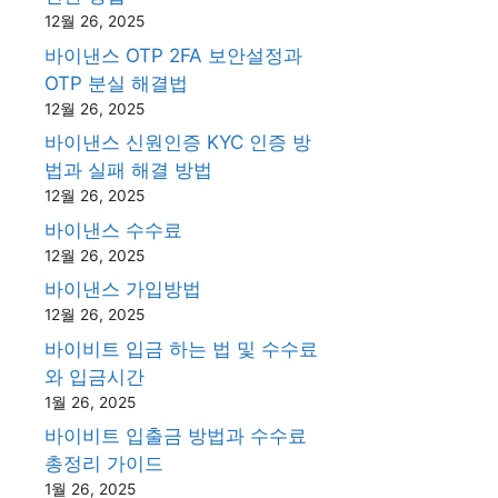
12월 26, 2025
바이낸스 OTP 2FA 보안설정과
OTP 분실 해결법
12월 26, 2025
바이낸스 신원인증 KYC 인증 방
법과 실패 해결 방법
12월 26, 2025
바이낸스 수수료
12월 26, 2025
바이낸스 가입방법
12월 26, 2025
바이비트 입금 하는 법 및 수수료
와 입금시간
1월 26, 2025
바이비트 입출금 방법과 수수료
총정리 가이드
1월 26, 2025