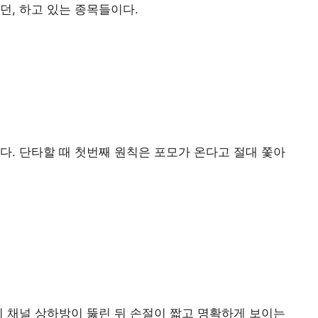
던, 하고 있는 종목들이다.
다. 단타할 때 첫번째 원칙은 포모가 온다고 절대 쫓아
치 채널 상하방이 뚫린 뒤 손절이 짧고 명확하게 보이는