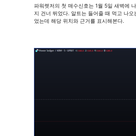
파워렛저의 첫 매수신호는 1월 5일 새벽에 
지 건너 뛰었다. 알트는 들어줄 때 먹고 나오
었는데 해당 위치와 근거를 표시해본다.