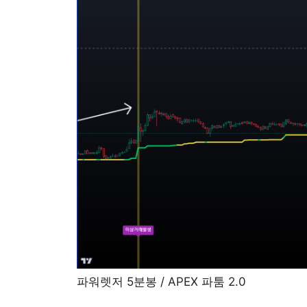
파워렛저 5분봉 / APEX 파툼 2.0