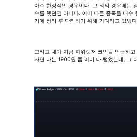
아주 한정적인 경우이다. 그 외의 경우에는 
수를 했던건 아니다. 이미 다른 종목을 매수
기에 정리 후 단타하기 위해 기다리고 있었다
그리고 내가 지금 파워렛저 코인을 언급하고 
자면 나는 1900원 쯤 이미 다 털었는데, 그