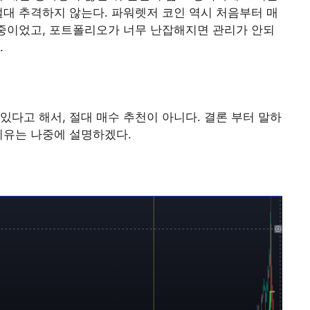
절대 추격하지 않는다. 파워렛저 코인 역시 처음부터 매
 중이었고, 포트폴리오가 너무 난잡해지면 관리가 안되
.
있다고 해서, 절대 매수 추천이 아니다. 결론 부터 말하
 이유는 나중에 설명하겠다.