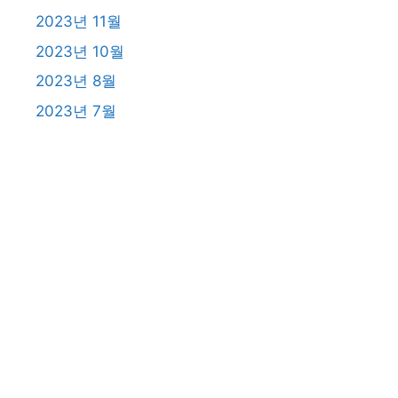
2023년 11월
2023년 10월
2023년 8월
2023년 7월