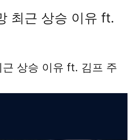
최근 상승 이유 ft.
 상승 이유 ft. 김프 주