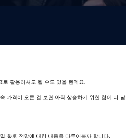
표로 활용하셔도 될 수도 있을 텐데요.
속 가격이 오른 걸 보면 아직 상승하기 위한 힘이 더 남
및 향후 전망에 대한 내용을 다루어볼까 합니다.