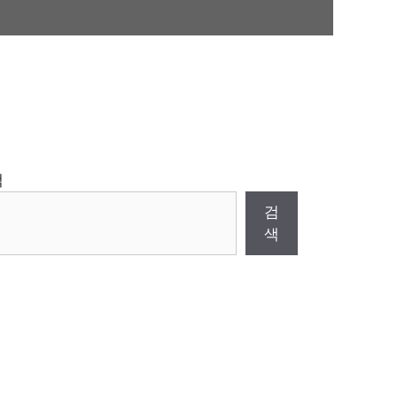
색
검
색