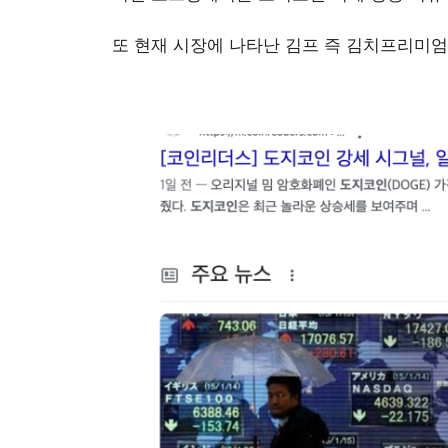
또 현재 시장에 나타난 김프 즉 김치프리미엄