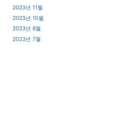
2023년 11월
2023년 10월
2023년 8월
2023년 7월