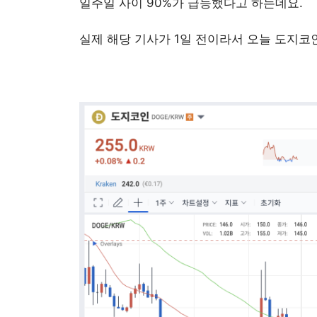
일주일 사이 90%가 급등했다고 하는데요.
실제 해당 기사가 1일 전이라서 오늘 도지코