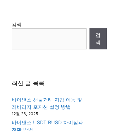
검색
검
색
최신 글 목록
바이낸스 선물거래 지갑 이동 및
레버리지 포지션 설정 방법
12월 26, 2025
바이낸스 USDT BUSD 차이점과
전환 방법