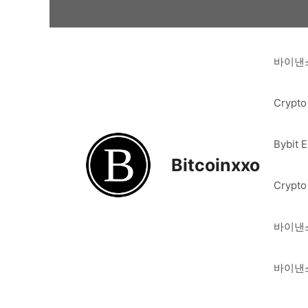
Skip
to
content
바이낸스
Crypto
Bybit 
Bitcoinxxo
Crypto
바이낸스
바이낸스