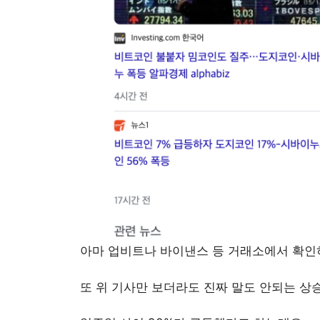
아마 업비트나 바이낸스 등 거래소에서 확인
또 위 기사만 보더라도 진짜 말도 안되는 상승