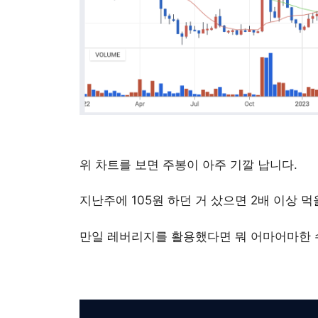
위 차트를 보면 주봉이 아주 기깔 납니다.
지난주에 105원 하던 거 샀으면 2배 이상 
만일 레버리지를 활용했다면 뭐 어마어마한 