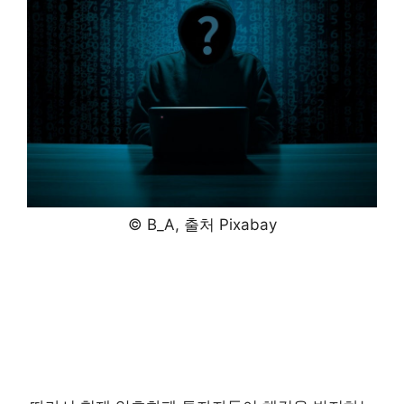
© B_A, 출처 Pixabay