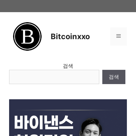
Skip
to
content
Bitcoinxxo
Menu
검색
검색