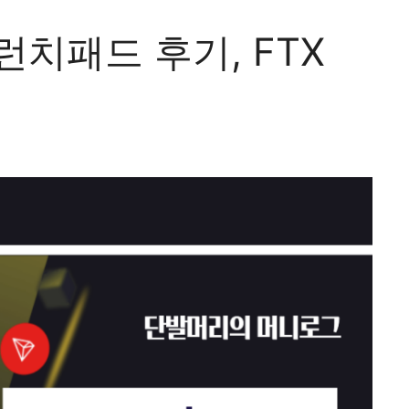
런치패드 후기, FTX
법