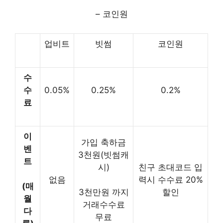
– 코인원
업비트
빗썸
코인원
수
수
0.05%
0.25%
0.2%
료
이
가입 축하금
벤
3천원(빗썸캐
트
시)
친구 초대코드 입
없음
력시 수수료 20%
(매
할인
3천만원 까지
월
거래수수료
다
무료