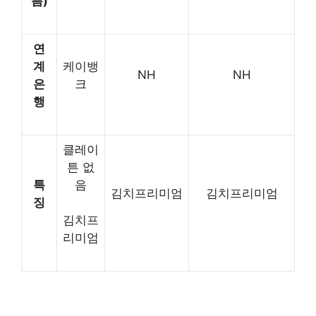
름)
연
계
케이뱅
NH
NH
은
크
행
클레이
튼 없
특
음
김치프리미엄
김치프리미엄
징
김치프
리미엄