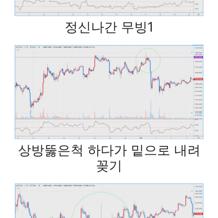
정신나간 무빙1
상방뚫은척 하다가 밑으로 내려
꽂기