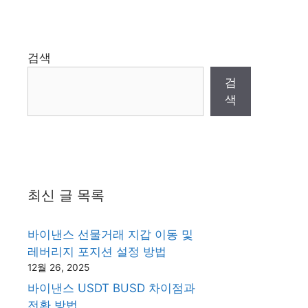
검색
검
색
최신 글 목록
바이낸스 선물거래 지갑 이동 및
레버리지 포지션 설정 방법
12월 26, 2025
바이낸스 USDT BUSD 차이점과
전환 방법