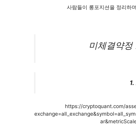
사람들이 롱포지션을 정리하며
미체결약정 
1
https://cryptoquant.com/asse
exchange=all_exchange&symbol=all_sy
ar&metricScale