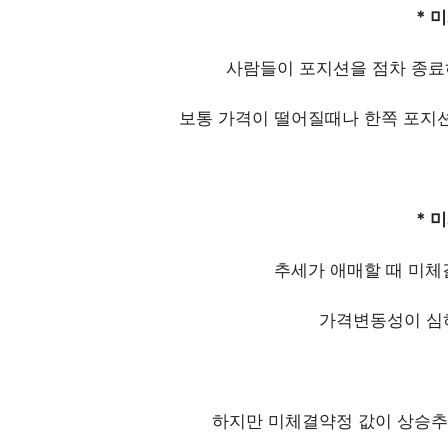
* 
사람들이 포지션을 점차 종료
보통 가격이 떨어질때나 한쪽 포지
* 
추세가 애매할 때 미체
가격변동성이 심
하지만 미체결약정 값이 상승추