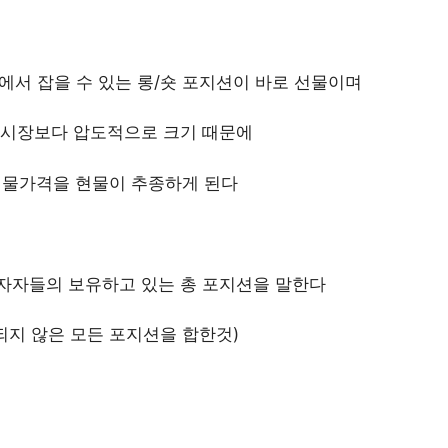
서 잡을 수 있는 롱/숏 포지션이 바로 선물이며
시장보다 압도적으로 크기 때문에
선물가격을 현물이 추종하게 된다
자들의 보유하고 있는 총 포지션을 말한다
되지 않은 모든 포지션을 합한것)