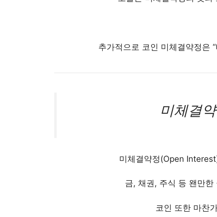
추가적으로 코인 미체결약정은 “
미체결약
미체결약정(Open Inter
금, 채권, 주식 등 왠
코인 또한 마찬