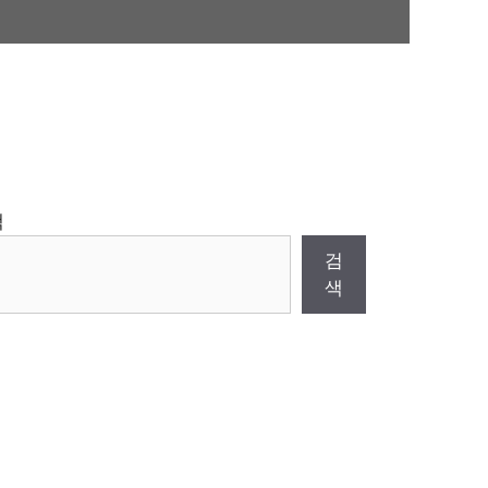
색
검
색