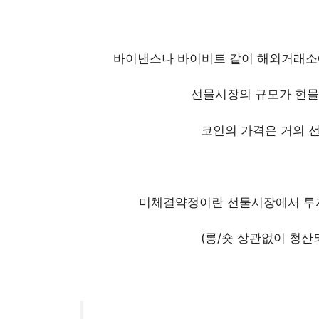
바이낸스나 바이비트 같이 해외거래소에
선물시장의 규모가 현물
코인의 가격은 거의 
미체결약정이란 선물시장에서 투자
(롱/숏 상관없이 청산