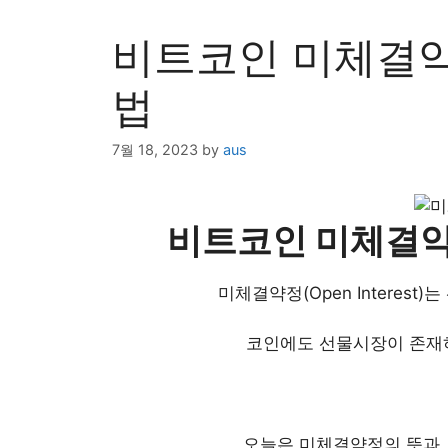
비트코인 미체결약
법
7월 18, 2023
by
aus
비트코인 미체결약
미체결약정(Open Interes
코인에도 선물시장이 존재하
오늘은 미체결약정의 뜻과 