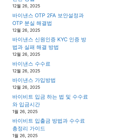
12월 26, 2025
바이낸스 OTP 2FA 보안설정과
OTP 분실 해결법
12월 26, 2025
바이낸스 신원인증 KYC 인증 방
법과 실패 해결 방법
12월 26, 2025
바이낸스 수수료
12월 26, 2025
바이낸스 가입방법
12월 26, 2025
바이비트 입금 하는 법 및 수수료
와 입금시간
1월 26, 2025
바이비트 입출금 방법과 수수료
총정리 가이드
1월 26, 2025