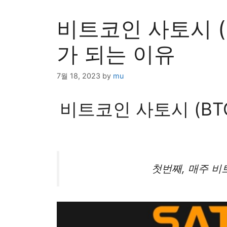
비트코인 사토시 (
가 되는 이유
7월 18, 2023
by
mu
비트코인 사토시 (BT
첫번째, 매주 비