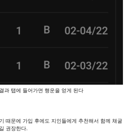
첨 결과 탭에 들어가면 행운을 얻게 된다
기 때문에 가입 후에도 지인들에게 추천해서 함께 채굴
길 권장한다.