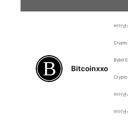
Skip
to
content
바이낸스
Crypto
Bybit 
Bitcoinxxo
Crypto
바이낸스
바이낸스