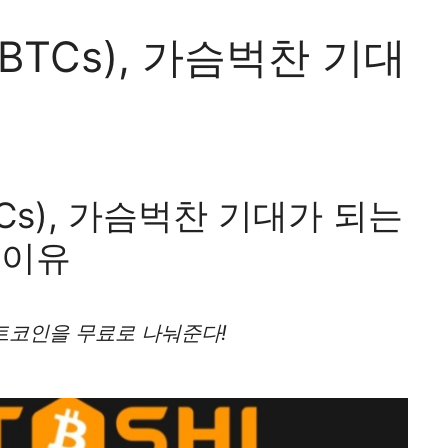
BTCs), 가슴벅찬 기대
Cs), 가슴벅찬 기대가 되는
이유
트코인을 무료로 나눠준다!