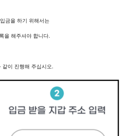
입금을 하기 위해서는
록을 해주셔야 합니다.
 같이 진행해 주십시오.