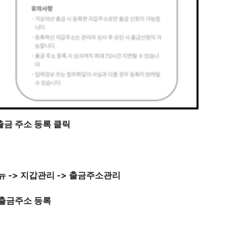
 출금 주소 등록 클릭
뉴 -> 지갑관리 -> 출금주소관리
 출금주소 등록