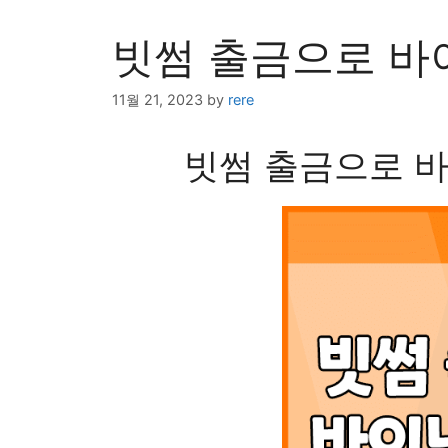
빗썸 출금으로 바
11월 21, 2023
by
rere
빗썸 출금으로 