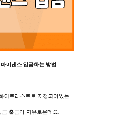
 바이낸스 입금하는 방법
 화이트리스트로 지정되어있는
금 출금이 자유로운데요.