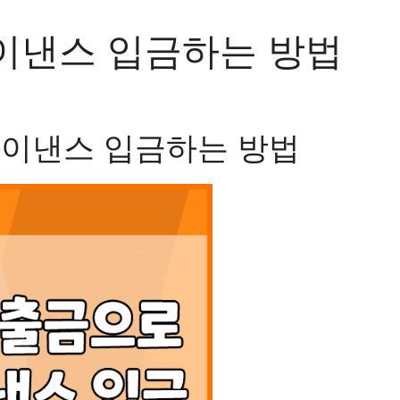
이낸스 입금하는 방법
바이낸스 입금하는 방법