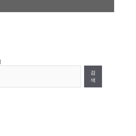
색
검
색