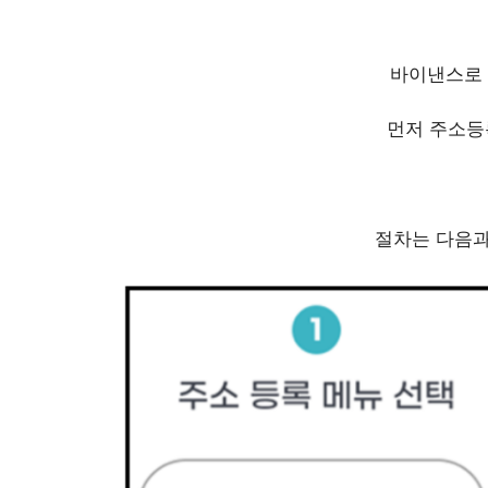
바이낸스로 
먼저 주소등
절차는 다음과