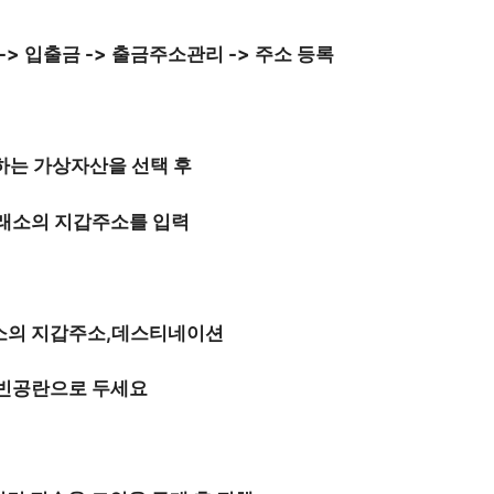
-> 입출금 -> 출금주소관리 -> 주소 등록
행하는 가상자산을 선택 후
거래소의 지갑주소를 입력
소의 지갑주소,데스티네이션
빈공란으로 두세요