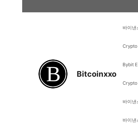
Skip
to
content
바이낸스
Crypto
Bybit 
Bitcoinxxo
Crypto
바이낸스
바이낸스