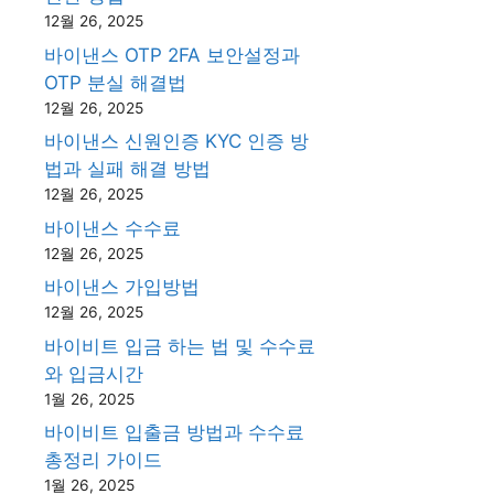
12월 26, 2025
바이낸스 OTP 2FA 보안설정과
OTP 분실 해결법
12월 26, 2025
바이낸스 신원인증 KYC 인증 방
법과 실패 해결 방법
12월 26, 2025
바이낸스 수수료
12월 26, 2025
바이낸스 가입방법
12월 26, 2025
바이비트 입금 하는 법 및 수수료
와 입금시간
1월 26, 2025
바이비트 입출금 방법과 수수료
총정리 가이드
1월 26, 2025