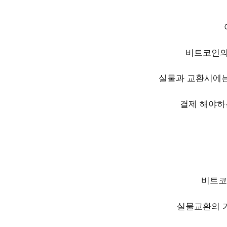
비트코인의
실물과 교환시에는 
결제 해야하
비트코
실물교환의 