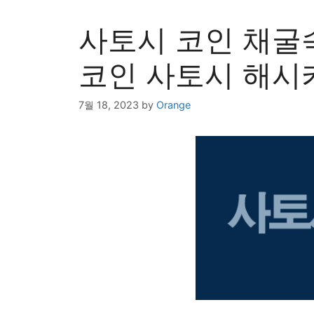
사토시 코인 채굴
코인 사토시 해시
7월 18, 2023
by
Orange