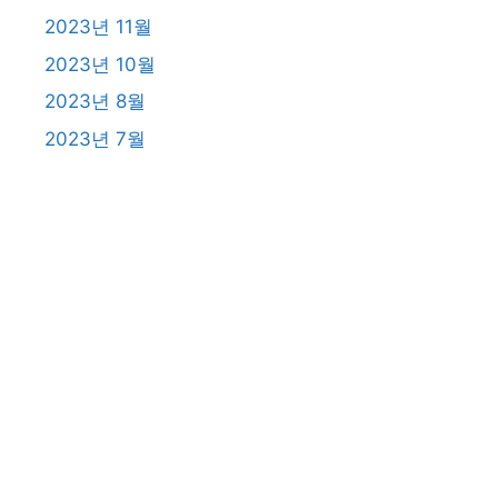
2023년 11월
2023년 10월
2023년 8월
2023년 7월