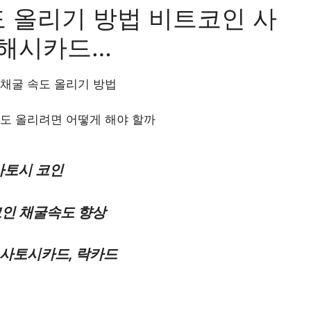
 올리기 방법 비트코인 사
 해시카드…
 채굴 속도 올리기 방법
속도 올리려면 어떻게 해야 할까
사토시 코인
 코인 채굴속도 향상
 사토시카드, 락카드