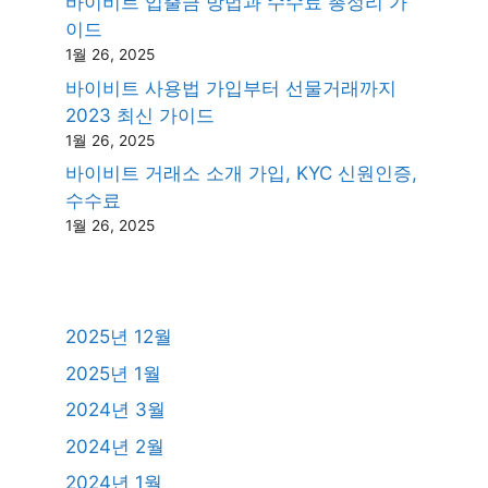
바이비트 입출금 방법과 수수료 총정리 가
이드
1월 26, 2025
바이비트 사용법 가입부터 선물거래까지
2023 최신 가이드
1월 26, 2025
바이비트 거래소 소개 가입, KYC 신원인증,
수수료
1월 26, 2025
2025년 12월
2025년 1월
2024년 3월
2024년 2월
2024년 1월