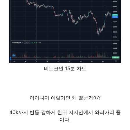
비트코인 15분 차트
아아니이 이럴거면 왜 떨군거야?
40k까지 반등 강하게 한뒤 지지선에서 와리가리 중
이다.