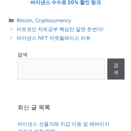
바이낸스 수수료 20% 할인 링크
Categories
Bitcoin
,
Cryptocurrency
비트코인 차트공부 핵심만 알면 돈번다!
바이낸스 NFT 마켓플레이스 리뷰
검색
검
색
최신 글 목록
바이낸스 선물거래 지갑 이동 및 레버리지