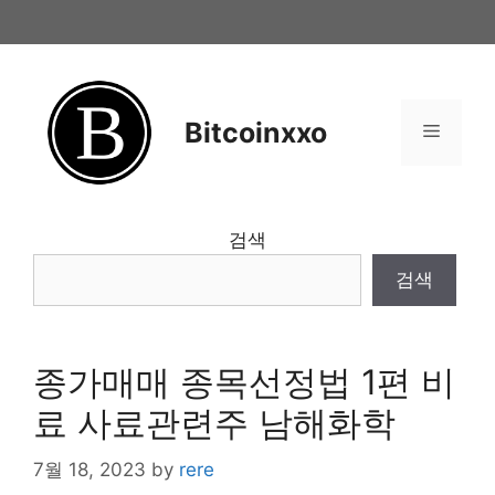
Skip
to
content
Bitcoinxxo
Menu
검색
검색
종가매매 종목선정법 1편 비
료 사료관련주 남해화학
7월 18, 2023
by
rere