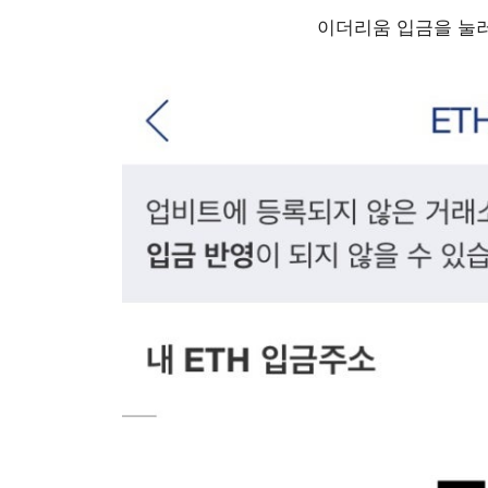
이더리움 입금을 눌