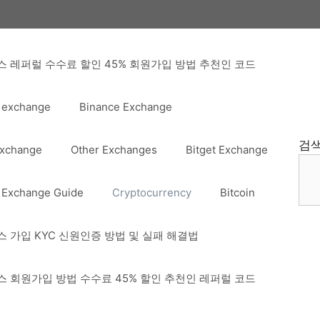
 레퍼럴 수수료 할인 45% 회원가입 방법 추천인 코드
 exchange
Binance Exchange
검
Exchange
Other Exchanges
Bitget Exchange
 Exchange Guide
Cryptocurrency
Bitcoin
 가입 KYC 신원인증 방법 및 실패 해결법
 회원가입 방법 수수료 45% 할인 추천인 레퍼럴 코드