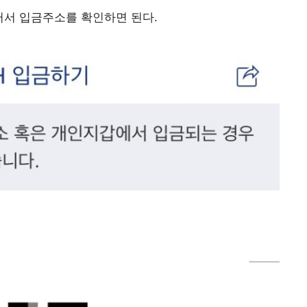
러서 입금주소를 확인하면 된다.