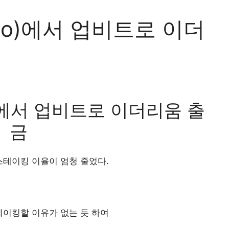
to)에서 업비트로 이더
o)에서 업비트로 이더리움 출
금
스테이킹 이율이 엄청 줄었다.
테이킹할 이유가 없는 듯 하여