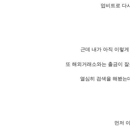
업비트로 다시
근데 내가 아직 이렇게
또 해외거래소와는 출금이 잘
열심히 검색을 해봤는데
먼저 