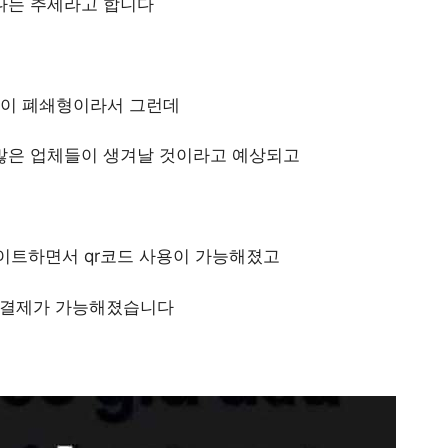
나는 추세라고 합니다
이 폐쇄형이라서 그런데
많은
업체들이 생겨날 것이라고 예상되고
데이트하면서
qr코드 사용이 가능해졌고
 결제가 가능해졌습니다