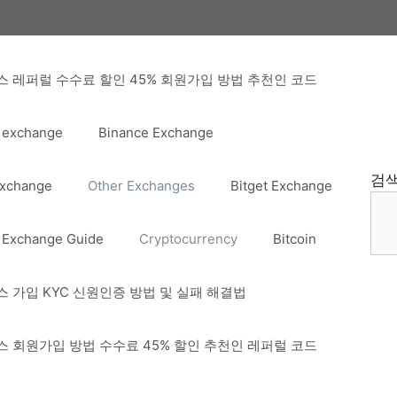
 레퍼럴 수수료 할인 45% 회원가입 방법 추천인 코드
 exchange
Binance Exchange
검
Exchange
Other Exchanges
Bitget Exchange
 Exchange Guide
Cryptocurrency
Bitcoin
 가입 KYC 신원인증 방법 및 실패 해결법
 회원가입 방법 수수료 45% 할인 추천인 레퍼럴 코드