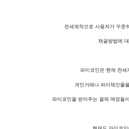
전세계적으로 사용자가 꾸준
채굴방법에
대
파이코인은 현재 전세계
개인거래나 파이체인몰
파이코인을 받아주는 결제 매장들
현재도 파이코인