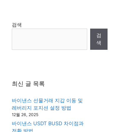
검색
검
색
최신 글 목록
바이낸스 선물거래 지갑 이동 및
레버리지 포지션 설정 방법
12월 26, 2025
바이낸스 USDT BUSD 차이점과
전환 방법