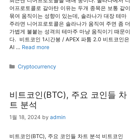
최근엔 니어프로토콜을 매매 중이다. 솔라나에서 니
어프로토콜로 갈아탄 이유는 두개 종목은 보통 같이
묶여 움직이는 성향이 있는데, 솔라나가 대장 테마
주라면 니어프로토콜은 솔라나가 움직여 주면 좀 더
가볍게 불붙는 성격의 테마주 마냥 움직이기 때문이
다. ​ 비트코인 1시간봉 / APEX 파툼 2.0 비트코인은
AI …
Read more
Categories
Cryptocurrency
비트코인(BTC), 주요 코인들 차
트 분석
1월 18, 2024
by
admin
비트코인(BTC), 주요 코인들 차트 분석 비트코인