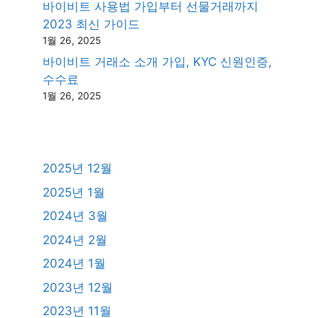
바이비트 사용법 가입부터 선물거래까지
2023 최신 가이드
1월 26, 2025
바이비트 거래소 소개 가입, KYC 신원인증,
수수료
1월 26, 2025
2025년 12월
2025년 1월
2024년 3월
2024년 2월
2024년 1월
2023년 12월
2023년 11월