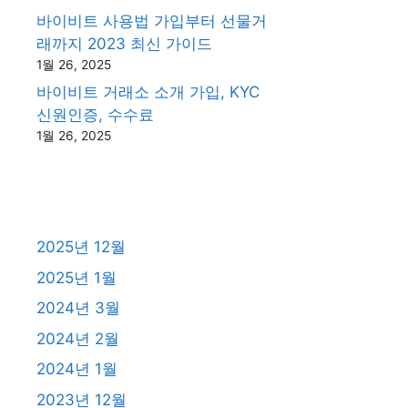
바이비트 사용법 가입부터 선물거
래까지 2023 최신 가이드
1월 26, 2025
바이비트 거래소 소개 가입, KYC
신원인증, 수수료
1월 26, 2025
2025년 12월
2025년 1월
2024년 3월
2024년 2월
2024년 1월
2023년 12월