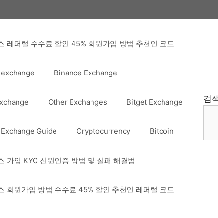
 레퍼럴 수수료 할인 45% 회원가입 방법 추천인 코드
 exchange
Binance Exchange
검
Exchange
Other Exchanges
Bitget Exchange
 Exchange Guide
Cryptocurrency
Bitcoin
 가입 KYC 신원인증 방법 및 실패 해결법
 회원가입 방법 수수료 45% 할인 추천인 레퍼럴 코드