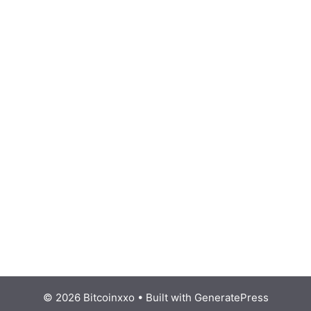
© 2026 Bitcoinxxo
• Built with
GeneratePress