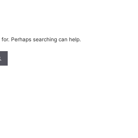
 for. Perhaps searching can help.