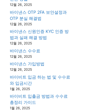
12월 26, 2025
바이낸스 OTP 2FA 보안설정과
OTP 분실 해결법
12월 26, 2025
바이낸스 신원인증 KYC 인증 방
법과 실패 해결 방법
12월 26, 2025
바이낸스 수수료
12월 26, 2025
바이낸스 가입방법
12월 26, 2025
바이비트 입금 하는 법 및 수수료
와 입금시간
1월 26, 2025
바이비트 입출금 방법과 수수료
총정리 가이드
1월 26, 2025