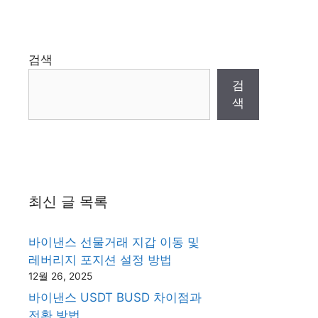
검색
검
색
최신 글 목록
바이낸스 선물거래 지갑 이동 및
레버리지 포지션 설정 방법
12월 26, 2025
바이낸스 USDT BUSD 차이점과
전환 방법