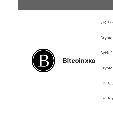
Skip
to
content
바이낸스
Crypto
Bybit 
Bitcoinxxo
Crypto
바이낸스
바이낸스