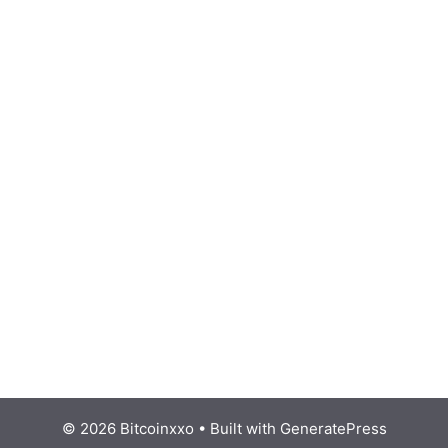
© 2026 Bitcoinxxo
• Built with
GeneratePress