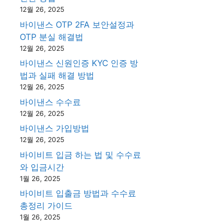
12월 26, 2025
바이낸스 OTP 2FA 보안설정과
OTP 분실 해결법
12월 26, 2025
바이낸스 신원인증 KYC 인증 방
법과 실패 해결 방법
12월 26, 2025
바이낸스 수수료
12월 26, 2025
바이낸스 가입방법
12월 26, 2025
바이비트 입금 하는 법 및 수수료
와 입금시간
1월 26, 2025
바이비트 입출금 방법과 수수료
총정리 가이드
1월 26, 2025