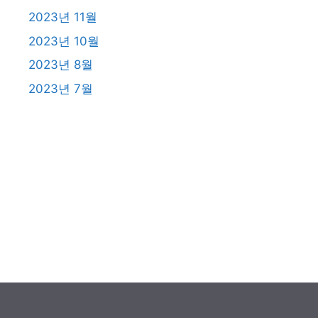
2023년 11월
2023년 10월
2023년 8월
2023년 7월