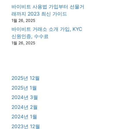
바이비트 사용법 가입부터 선물거
래까지 2023 최신 가이드
1월 26, 2025
바이비트 거래소 소개 가입, KYC
신원인증, 수수료
1월 26, 2025
2025년 12월
2025년 1월
2024년 3월
2024년 2월
2024년 1월
2023년 12월