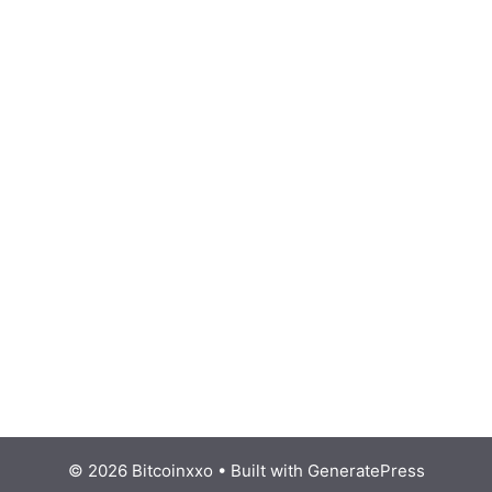
© 2026 Bitcoinxxo
• Built with
GeneratePress