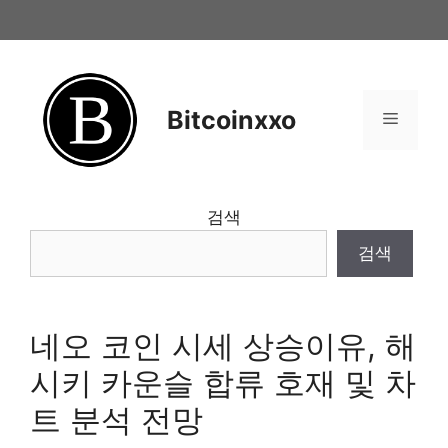
Skip
to
content
Bitcoinxxo
Menu
검색
검색
네오 코인 시세 상승이유, 해
시키 카운슬 합류 호재 및 차
트 분석 전망