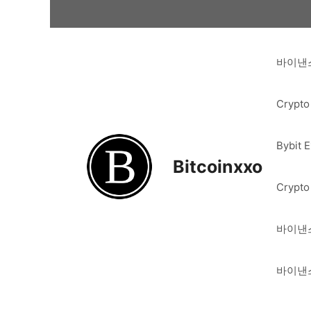
Skip
to
content
바이낸스
Crypto
Bybit 
Bitcoinxxo
Crypto
바이낸스
바이낸스