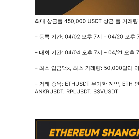
최대 상금풀 450,000 USDT 상금 풀 거래량
– 등록 기간: 04/02 오후 7시 – 04/20 오후 
– 대회 기간: 04/04 오후 7시 – 04/21 오후 
– 최소 입금액x, 최소 거래량: 50,000달러 
– 거래 종목: ETHUSDT 무기한 계약, ETH 인
ANKRUSDT, RPLUSDT, SSVUSDT