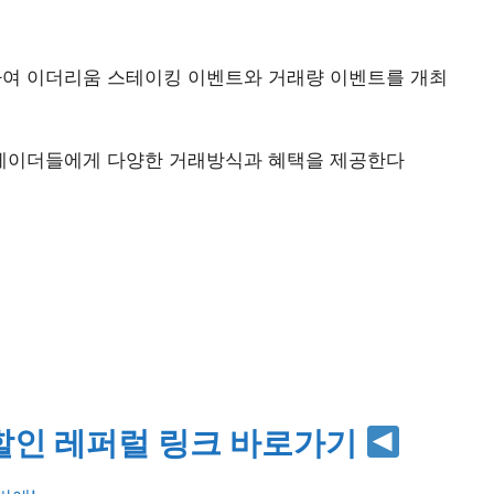
여 이더리움 스테이킹 이벤트와 거래량 이벤트를 개최
레이더들에게 다양한 거래방식과 혜택을 제공한다
 할인 레퍼럴 링크 바로가기