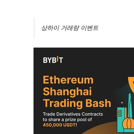
상하이 거래량 이벤트