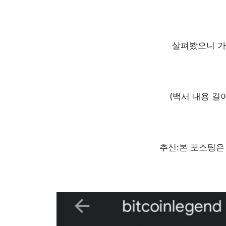
살펴봤으니 가
(백서 내용 길
추신:본 포스팅은