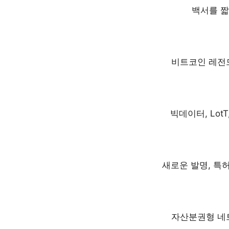
백서를 짧
비트코인 레전
빅데이터, Lot
새로운 발명, 특
자산분권형 네