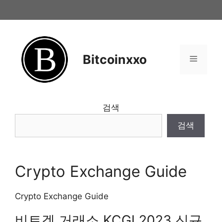
Skip
to
content
Bitcoinxxo
Menu
검색
검색
Crypto Exchange Guide
Crypto Exchange Guide
비트겟 거래소 KCGI 2023 신규