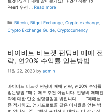
트겟 P2P에 대해 알아볼게요! ​ ​ P2P (Peer To
Peer) 우선 …
Read more
Categories
Bitcoin
,
Bitget Exchange
,
Crypto exchange
,
Crypto Exchange Guide
,
Cryptocurrency
바이비트 비트겟 펀딩비 매매 전
략, 연20% 수익률 얻는방법
11월 22, 2023
by
admin
바이비트 비트겟 펀딩비 매매 전략, 연20% 수익률
얻는방법 *매수 매도 추천 아닙니다. 펀딩비 매매전
략에 대한 단순 설명글임을 밝힙니다. ​ ​ ​ ​ ​ ​ “매매는
좀 적게하고, 앵커프로토콜 같은 이자율을 얻는 방
법 없나요…?” ​ ​ ​ “헷징 포지션에 대해서 더 알고 싶